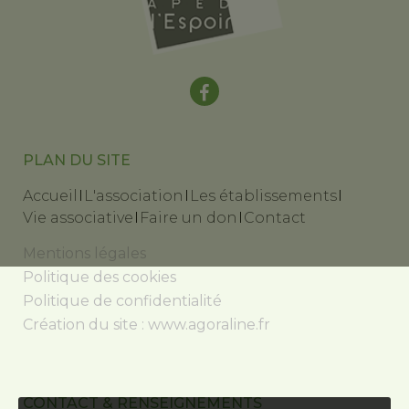
PLAN DU SITE
Accueil
L'association
Les établissements
Vie associative
Faire un don
Contact
Mentions légales
Politique des cookies
Politique de confidentialité
Création du site :
www.agoraline.fr
CONTACT & RENSEIGNEMENTS