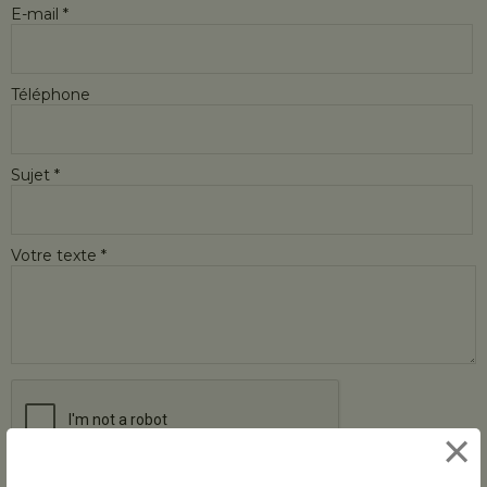
E-mail *
Téléphone
Sujet *
Votre texte *
×