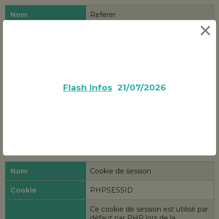
Referer
×
AGO_REFERER
Identifier la provenance des
visiteurs d'une page. Durée 13
mois.
Flash Infos
21/07/2026
Téléphone
CONTACT_TELEPHONE
Appeler la société depuis le site
internet. Durée 30 jours.
Cookie de session
PHPSESSID
Ce cookie de session est utilisé par
défaut par PHP lors de la