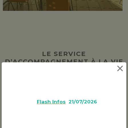
LE SERVICE
D’ACCOMPAGNEMENT À LA VIE
×
SOCIALE (SAVS)
L’équipe du SAVS accompagne 24 personnes, en
Flash Infos
21/07/2026
situation de travail ou non, qui disposent de leur
propre logement, qui doit être situé à l’Isle Adam
ou dans les communes environnantes.