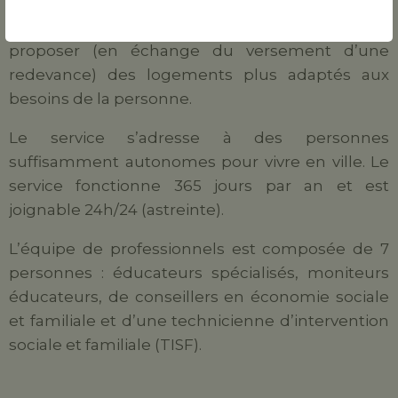
En fonction de la situation, l’établissement peut
proposer (en échange du versement d’une
redevance) des logements plus adaptés aux
besoins de la personne.
Le service s’adresse à des personnes
suffisamment autonomes pour vivre en ville. Le
service fonctionne 365 jours par an et est
joignable 24h/24 (astreinte).
L’équipe de professionnels est composée de 7
personnes : éducateurs spécialisés, moniteurs
éducateurs, de conseillers en économie sociale
et familiale et d’une technicienne d’intervention
sociale et familiale (TISF).